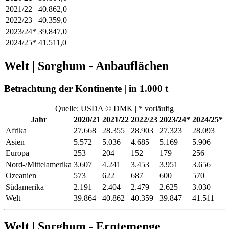
2021/22
40.862,0
2022/23
40.359,0
2023/24*
39.847,0
2024/25*
41.511,0
Welt | Sorghum - Anbauflächen
Betrachtung der Kontinente | in 1.000 t
Quelle: USDA © DMK | * vorläufig
Jahr
2020/21
2021/22
2022/23
2023/24*
2024/25*
Afrika
27.668
28.355
28.903
27.323
28.093
Asien
5.572
5.036
4.685
5.169
5.906
Europa
253
204
152
179
256
Nord-/Mittelamerika
3.607
4.241
3.453
3.951
3.656
Ozeanien
573
622
687
600
570
Südamerika
2.191
2.404
2.479
2.625
3.030
Welt
39.864
40.862
40.359
39.847
41.511
Welt | Sorghum - Erntemenge