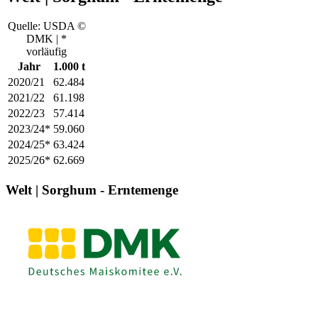
Quelle: USDA ©
DMK | *
vorläufig
Jahr
1.000 t
2020/21
62.484
2021/22
61.198
2022/23
57.414
2023/24*
59.060
2024/25*
63.424
2025/26*
62.669
Welt | Sorghum - Erntemenge