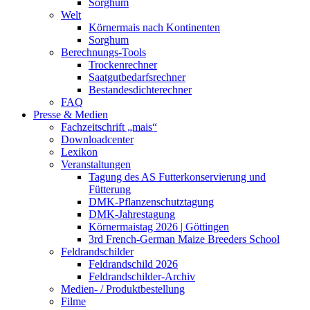
Sorghum
Welt
Körnermais nach Kontinenten
Sorghum
Berechnungs-Tools
Trockenrechner
Saatgutbedarfsrechner
Bestandesdichterechner
FAQ
Presse & Medien
Fachzeitschrift „mais“
Downloadcenter
Lexikon
Veranstaltungen
Tagung des AS Futterkonservierung und
Fütterung
DMK-Pflanzenschutztagung
DMK-Jahrestagung
Körnermaistag 2026 | Göttingen
3rd French-German Maize Breeders School
Feldrandschilder
Feldrandschild 2026
Feldrandschilder-Archiv
Medien- / Produktbestellung
Filme