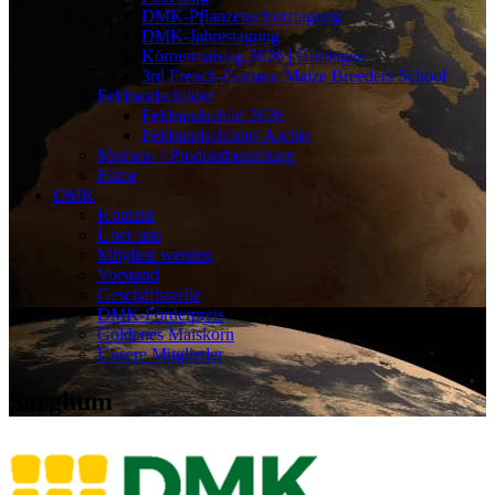
DMK-Pflanzenschutztagung
DMK-Jahrestagung
Körnermaistag 2026 | Göttingen
3rd French-German Maize Breeders School
Feldrandschilder
Feldrandschild 2026
Feldrandschilder-Archiv
Medien- / Produktbestellung
Filme
DMK
Kontakt
Über uns
Mitglied werden
Vorstand
Geschäftsstelle
DMK-Förderpreis
Goldenes Maiskorn
Unsere Mitglieder
Sorghum