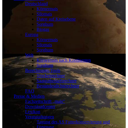
Deutschland
Körnermais
Silomais
Daten auf Kreisebene
Sorghum
Biogas
Europa
Körnermais
Silomais
Sorghum
Welt
Körnermais nach Kontinenten
Sorghum
Berechnungs-Tools
Trockenrechner
Saatgutbedarfsrechner
Bestandesdichterechner
FAQ
Presse & Medien
Fachzeitschrift „mais“
Downloadcenter
Lexikon
Veranstaltungen
Tagung des AS Futterkonservierung und
Fütterung