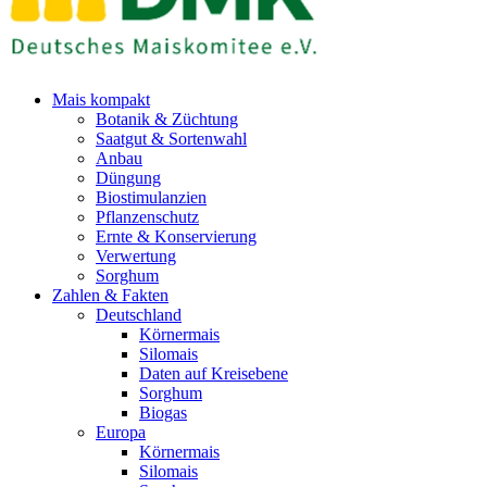
Mais kompakt
Botanik & Züchtung
Saatgut & Sortenwahl
Anbau
Düngung
Biostimulanzien
Pflanzenschutz
Ernte & Konservierung
Verwertung
Sorghum
Zahlen & Fakten
Deutschland
Körnermais
Silomais
Daten auf Kreisebene
Sorghum
Biogas
Europa
Körnermais
Silomais