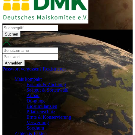
Suchen
Anmelden
Passwort vergessen?
Registrieren
Mais kompakt
Botanik & Züchtung
Saatgut & Sortenwahl
Anbau
Düngung
Biostimulanzien
Pflanzenschutz
Ernte & Konservierung
Verwertung
Sorghum
Zahlen & Fakten